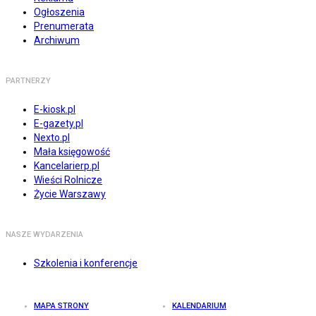
Ogłoszenia
Prenumerata
Archiwum
PARTNERZY
E-kiosk.pl
E-gazety.pl
Nexto.pl
Mała księgowość
Kancelarierp.pl
Wieści Rolnicze
Życie Warszawy
NASZE WYDARZENIA
Szkolenia i konferencje
MAPA STRONY
KALENDARIUM