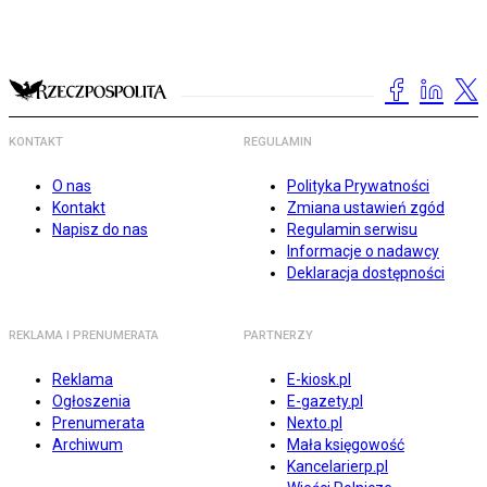
KONTAKT
REGULAMIN
O nas
Polityka Prywatności
Kontakt
Zmiana ustawień zgód
Napisz do nas
Regulamin serwisu
Informacje o nadawcy
Deklaracja dostępności
REKLAMA I PRENUMERATA
PARTNERZY
Reklama
E-kiosk.pl
Ogłoszenia
E-gazety.pl
Prenumerata
Nexto.pl
Archiwum
Mała księgowość
Kancelarierp.pl