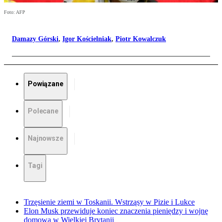
Foto: AFP
Damazy Górski
,
Igor Kościelniak
,
Piotr Kowalczuk
Powiązane
Polecane
Najnowsze
Tagi
Trzęsienie ziemi w Toskanii. Wstrząsy w Pizie i Lukce
Elon Musk przewiduje koniec znaczenia pieniędzy i wojnę
domową w Wielkiej Brytanii