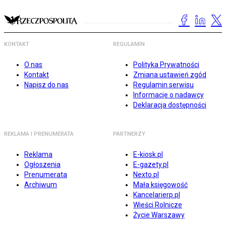
KONTAKT
REGULAMIN
O nas
Polityka Prywatności
Kontakt
Zmiana ustawień zgód
Napisz do nas
Regulamin serwisu
Informacje o nadawcy
Deklaracja dostępności
REKLAMA I PRENUMERATA
PARTNERZY
Reklama
E-kiosk.pl
Ogłoszenia
E-gazety.pl
Prenumerata
Nexto.pl
Archiwum
Mała księgowość
Kancelarierp.pl
Wieści Rolnicze
Życie Warszawy