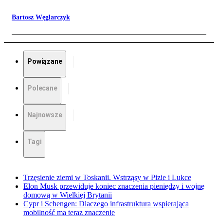
Bartosz Węglarczyk
Powiązane
Polecane
Najnowsze
Tagi
Trzęsienie ziemi w Toskanii. Wstrząsy w Pizie i Lukce
Elon Musk przewiduje koniec znaczenia pieniędzy i wojnę
domową w Wielkiej Brytanii
Cypr i Schengen: Dlaczego infrastruktura wspierająca
mobilność ma teraz znaczenie