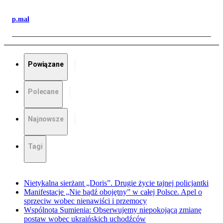
p.mal
Powiązane
Polecane
Najnowsze
Tagi
Nietykalna sierżant „Doris”. Drugie życie tajnej policjantki
Manifestacje „Nie bądź obojętny” w całej Polsce. Apel o
sprzeciw wobec nienawiści i przemocy
Wspólnota Sumienia: Obserwujemy niepokojącą zmianę
postaw wobec ukraińskich uchodźców