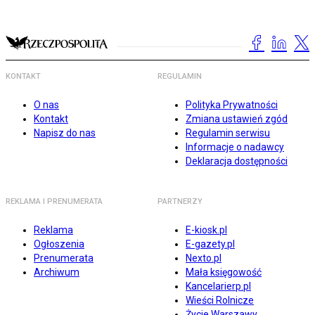
KONTAKT
REGULAMIN
O nas
Polityka Prywatności
Kontakt
Zmiana ustawień zgód
Napisz do nas
Regulamin serwisu
Informacje o nadawcy
Deklaracja dostępności
REKLAMA I PRENUMERATA
PARTNERZY
Reklama
E-kiosk.pl
Ogłoszenia
E-gazety.pl
Prenumerata
Nexto.pl
Archiwum
Mała księgowość
Kancelarierp.pl
Wieści Rolnicze
Życie Warszawy