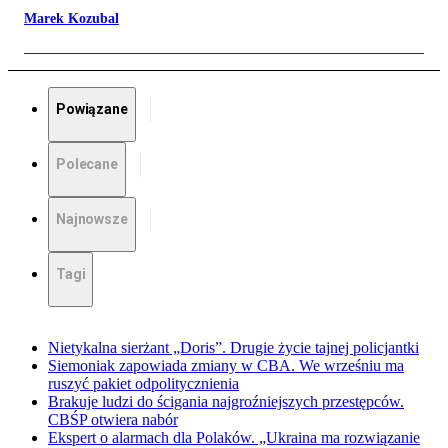
Marek Kozubal
Powiązane
Polecane
Najnowsze
Tagi
Nietykalna sierżant „Doris”. Drugie życie tajnej policjantki
Siemoniak zapowiada zmiany w CBA. We wrześniu ma
ruszyć pakiet odpolitycznienia
Brakuje ludzi do ścigania najgroźniejszych przestępców.
CBŚP otwiera nabór
Ekspert o alarmach dla Polaków. „Ukraina ma rozwiązanie