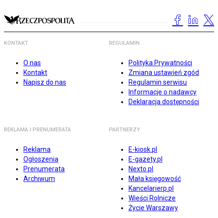
KONTAKT
REGULAMIN
O nas
Polityka Prywatności
Kontakt
Zmiana ustawień zgód
Napisz do nas
Regulamin serwisu
Informacje o nadawcy
Deklaracja dostępności
REKLAMA I PRENUMERATA
PARTNERZY
Reklama
E-kiosk.pl
Ogłoszenia
E-gazety.pl
Prenumerata
Nexto.pl
Archiwum
Mała księgowość
Kancelarierp.pl
Wieści Rolnicze
Życie Warszawy