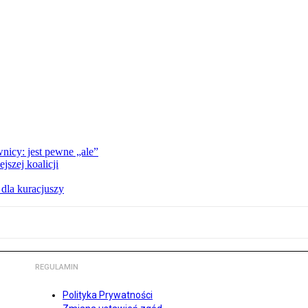
nicy: jest pewne „ale”
szej koalicji
 dla kuracjuszy
REGULAMIN
Polityka Prywatności