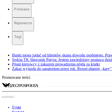
Polecane
Najnowsze
Tagi
Banki mogą żądać od klientów skanu dowodu osobistego. Praw
Sędzia TK Sławomir Patyra: Jestem zawiedziony postawą dzisiej
Pijani kierowcy z zakazem prowadzenia pójdą za kratki
Zakaz wyjazdu do sanatorium przez rok. Resort planuje „kary”
Promowane treści
KONTAKT
O nas