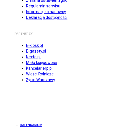
Zmiana ustawień zgód
Regulamin serwisu
Informacje o nadawcy
Deklaracja dostępności
PARTNERZY
E-kiosk.pl
E-gazety.pl
Nexto.pl
Mała księgowość
Kancelarierp.pl
Wieści Rolnicze
Życie Warszawy
KALENDARIUM