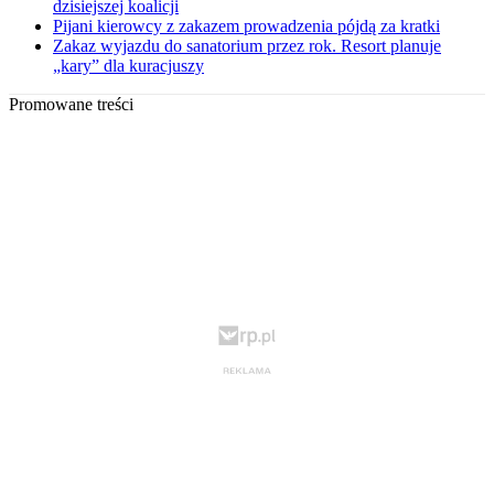
dzisiejszej koalicji
Pijani kierowcy z zakazem prowadzenia pójdą za kratki
Zakaz wyjazdu do sanatorium przez rok. Resort planuje
„kary” dla kuracjuszy
Promowane treści