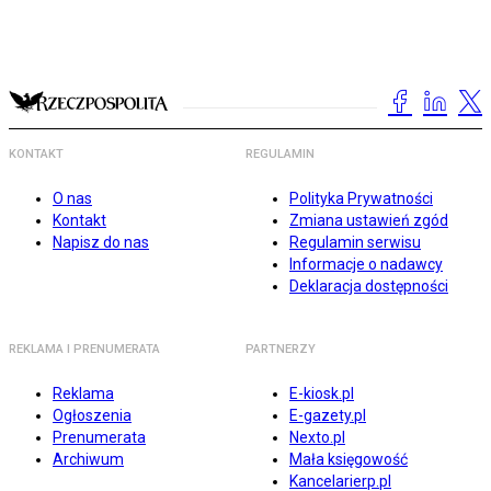
KONTAKT
REGULAMIN
O nas
Polityka Prywatności
Kontakt
Zmiana ustawień zgód
Napisz do nas
Regulamin serwisu
Informacje o nadawcy
Deklaracja dostępności
REKLAMA I PRENUMERATA
PARTNERZY
Reklama
E-kiosk.pl
Ogłoszenia
E-gazety.pl
Prenumerata
Nexto.pl
Archiwum
Mała księgowość
Kancelarierp.pl