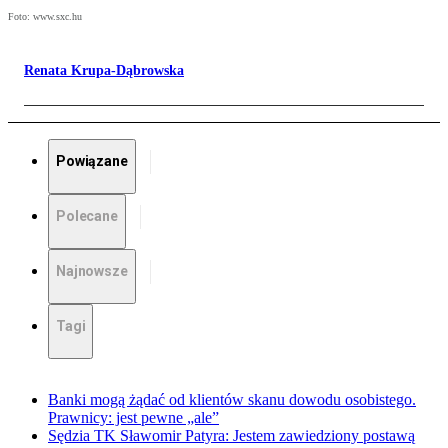
Foto: www.sxc.hu
Renata Krupa-Dąbrowska
Powiązane
Polecane
Najnowsze
Tagi
Banki mogą żądać od klientów skanu dowodu osobistego.
Prawnicy: jest pewne „ale”
Sędzia TK Sławomir Patyra: Jestem zawiedziony postawą