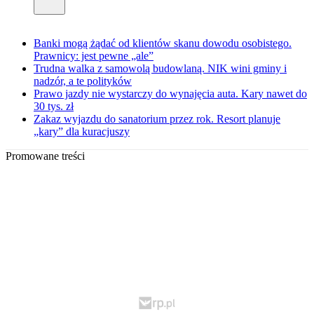
Banki mogą żądać od klientów skanu dowodu osobistego.
Prawnicy: jest pewne „ale”
Trudna walka z samowolą budowlaną. NIK wini gminy i
nadzór, a te polityków
Prawo jazdy nie wystarczy do wynajęcia auta. Kary nawet do
30 tys. zł
Zakaz wyjazdu do sanatorium przez rok. Resort planuje
„kary” dla kuracjuszy
Promowane treści