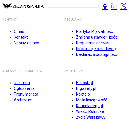
KONTAKT
REGULAMIN
O nas
Polityka Prywatności
Kontakt
Zmiana ustawień zgód
Napisz do nas
Regulamin serwisu
Informacje o nadawcy
Deklaracja dostępności
REKLAMA I PRENUMERATA
PARTNERZY
Reklama
E-kiosk.pl
Ogłoszenia
E-gazety.pl
Prenumerata
Nexto.pl
Archiwum
Mała księgowość
Kancelarierp.pl
Wieści Rolnicze
Życie Warszawy