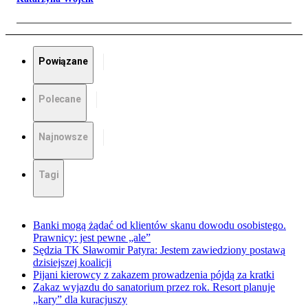
Powiązane
Polecane
Najnowsze
Tagi
Banki mogą żądać od klientów skanu dowodu osobistego.
Prawnicy: jest pewne „ale”
Sędzia TK Sławomir Patyra: Jestem zawiedziony postawą
dzisiejszej koalicji
Pijani kierowcy z zakazem prowadzenia pójdą za kratki
Zakaz wyjazdu do sanatorium przez rok. Resort planuje
„kary” dla kuracjuszy