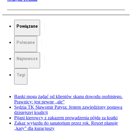
Powiązane
Polecane
Najnowsze
Tagi
Banki mogą żądać od klientów skanu dowodu osobistego.
Prawnicy: jest pewne „ale”
Sędzia TK Sławomir Patyra: Jestem zawiedziony postawą
dzisiejszej koalicji
Pijani kierowcy z zakazem prowadzenia pójdą za kratki
Zakaz wyjazdu do sanatorium przez rok. Resort planuje
„kary” dla kuracjuszy