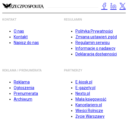
KONTAKT
REGULAMIN
O nas
Polityka Prywatności
Kontakt
Zmiana ustawień zgód
Napisz do nas
Regulamin serwisu
Informacje o nadawcy
Deklaracja dostępności
REKLAMA I PRENUMERATA
PARTNERZY
Reklama
E-kiosk.pl
Ogłoszenia
E-gazety.pl
Prenumerata
Nexto.pl
Archiwum
Mała księgowość
Kancelarierp.pl
Wieści Rolnicze
Życie Warszawy