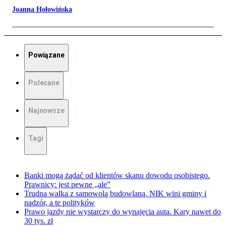
Joanna Hołowińska
Powiązane
Polecane
Najnowsze
Tagi
Banki mogą żądać od klientów skanu dowodu osobistego.
Prawnicy: jest pewne „ale”
Trudna walka z samowolą budowlaną. NIK wini gminy i
nadzór, a te polityków
Prawo jazdy nie wystarczy do wynajęcia auta. Kary nawet do
30 tys. zł