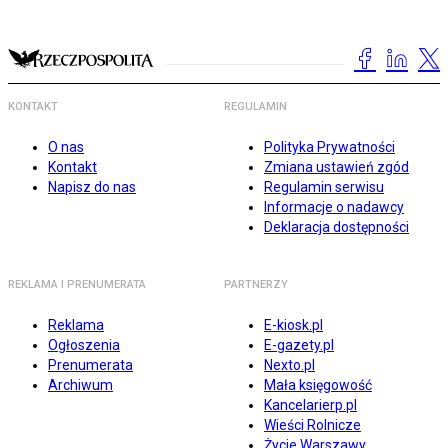
KONTAKT
REGULAMIN
O nas
Polityka Prywatności
Kontakt
Zmiana ustawień zgód
Napisz do nas
Regulamin serwisu
Informacje o nadawcy
Deklaracja dostępności
REKLAMA I PRENUMERATA
PARTNERZY
Reklama
E-kiosk.pl
Ogłoszenia
E-gazety.pl
Prenumerata
Nexto.pl
Archiwum
Mała księgowość
Kancelarierp.pl
Wieści Rolnicze
Życie Warszawy