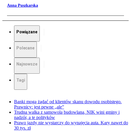
Anna Puszkarska
Powiązane
Polecane
Najnowsze
Tagi
Banki mogą żądać od klientów skanu dowodu osobistego.
Prawnicy: jest pewne „ale”
Trudna walka z samowolą budowlaną. NIK wini gminy i
nadzór, a te polityków
Prawo jazdy nie wystarczy do wynajęcia auta. Kary nawet do
30 tys. zł