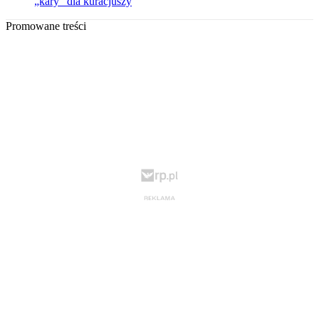
„kary” dla kuracjuszy
Promowane treści