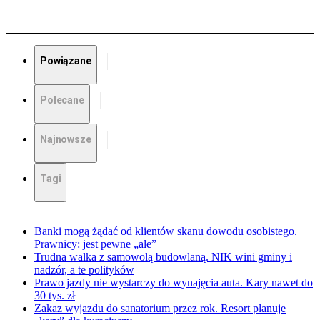
Powiązane
Polecane
Najnowsze
Tagi
Banki mogą żądać od klientów skanu dowodu osobistego.
Prawnicy: jest pewne „ale”
Trudna walka z samowolą budowlaną. NIK wini gminy i
nadzór, a te polityków
Prawo jazdy nie wystarczy do wynajęcia auta. Kary nawet do
30 tys. zł
Zakaz wyjazdu do sanatorium przez rok. Resort planuje