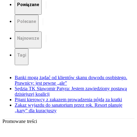
Powiązane
Polecane
Najnowsze
Tagi
Banki mogą żądać od klientów skanu dowodu osobistego.
Prawnicy: jest pewne „ale”
Sędzia TK Sławomir Patyra: Jestem zawiedziony postawą
dzisiejszej koalicji
Pijani kierowcy z zakazem prowadzenia pójdą za kratki
Zakaz wyjazdu do sanatorium przez rok. Resort planuje
„kary” dla kuracjuszy
Promowane treści