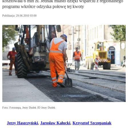
kosztowała 6 mln zł. Jednak miasto dzięki wsparciu z regionalnego
programu wkrótce odzyska połowę tej kwoty
Publikacja:
29.06.2010 03:00
Foto: Fotorzepa, Jerzy Dudek JD Jerzy Dudek
Jerzy Haszczyński
,
Jarosław Kałucki
,
Krzysztof Szczepaniak