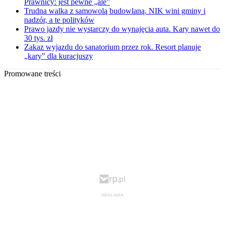
Prawnicy: jest pewne „ale”
Trudna walka z samowolą budowlaną. NIK wini gminy i
nadzór, a te polityków
Prawo jazdy nie wystarczy do wynajęcia auta. Kary nawet do
30 tys. zł
Zakaz wyjazdu do sanatorium przez rok. Resort planuje
„kary” dla kuracjuszy
Promowane treści