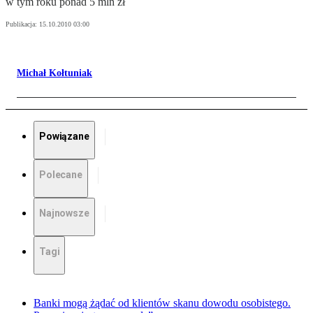
w tym roku ponad 5 mln zł
Publikacja:
15.10.2010 03:00
Michał Kołtuniak
Powiązane
Polecane
Najnowsze
Tagi
Banki mogą żądać od klientów skanu dowodu osobistego.