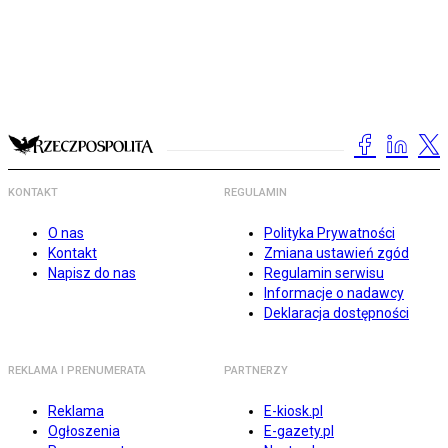
KONTAKT
REGULAMIN
O nas
Polityka Prywatności
Kontakt
Zmiana ustawień zgód
Napisz do nas
Regulamin serwisu
Informacje o nadawcy
Deklaracja dostępności
REKLAMA I PRENUMERATA
PARTNERZY
Reklama
E-kiosk.pl
Ogłoszenia
E-gazety.pl