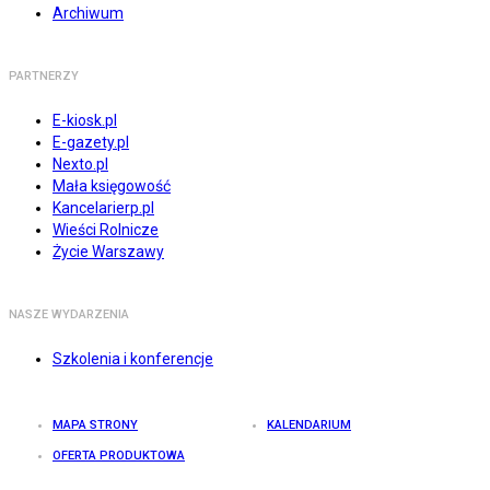
Archiwum
PARTNERZY
E-kiosk.pl
E-gazety.pl
Nexto.pl
Mała księgowość
Kancelarierp.pl
Wieści Rolnicze
Życie Warszawy
NASZE WYDARZENIA
Szkolenia i konferencje
MAPA STRONY
KALENDARIUM
OFERTA PRODUKTOWA