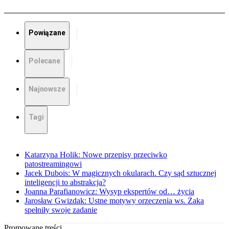
Powiązane
Polecane
Najnowsze
Tagi
Katarzyna Holik: Nowe przepisy przeciwko
patostreamingowi
Jacek Dubois: W magicznych okularach. Czy sąd sztucznej
inteligencji to abstrakcja?
Joanna Parafianowicz: Wysyp ekspertów od… życia
Jarosław Gwizdak: Ustne motywy orzeczenia ws. Żaka
spełniły swoje zadanie
Promowane treści