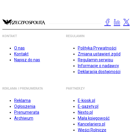
KONTAKT
REGULAMIN
O nas
Polityka Prywatności
Kontakt
Zmiana ustawień zgód
Napisz do nas
Regulamin serwisu
Informacje o nadawcy
Deklaracja dostępności
REKLAMA I PRENUMERATA
PARTNERZY
Reklama
E-kiosk.pl
Ogłoszenia
E-gazety.pl
Prenumerata
Nexto.pl
Archiwum
Mała księgowość
Kancelarierp.pl
Wieści Rolnicze