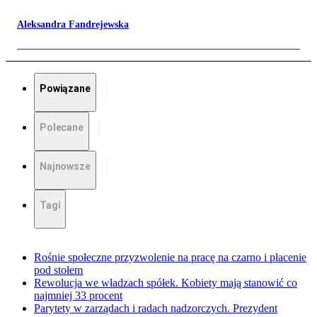
Aleksandra Fandrejewska
Powiązane
Polecane
Najnowsze
Tagi
Rośnie społeczne przyzwolenie na pracę na czarno i płacenie
pod stołem
Rewolucja we władzach spółek. Kobiety mają stanowić co
najmniej 33 procent
Parytety w zarządach i radach nadzorczych. Prezydent