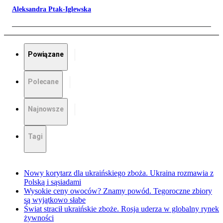
Aleksandra Ptak-Iglewska
Powiązane
Polecane
Najnowsze
Tagi
Nowy korytarz dla ukraińskiego zboża. Ukraina rozmawia z
Polską i sąsiadami
Wysokie ceny owoców? Znamy powód. Tegoroczne zbiory
są wyjątkowo słabe
Świat stracił ukraińskie zboże. Rosja uderza w globalny rynek
żywności