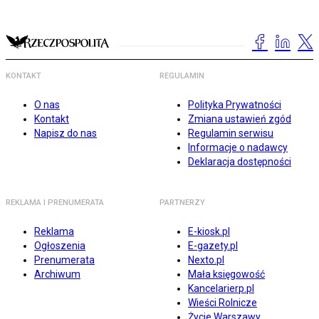
KONTAKT
REGULAMIN
O nas
Polityka Prywatności
Kontakt
Zmiana ustawień zgód
Napisz do nas
Regulamin serwisu
Informacje o nadawcy
Deklaracja dostępności
REKLAMA I PRENUMERATA
PARTNERZY
Reklama
E-kiosk.pl
Ogłoszenia
E-gazety.pl
Prenumerata
Nexto.pl
Archiwum
Mała księgowość
Kancelarierp.pl
Wieści Rolnicze
Życie Warszawy