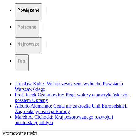
Powiązane
Polecane
Najnowsze
Tagi
Jarosław Kuisz: Współczesny sens wybuchu Powstania
Warszawskiego
Prof. Jacek Czaputowicz: Rząd walczy o amerykański stół
kosztem Ukrainy
Alberto Alemanno: Ceuta nie zagroziła Unii Europejskiej.
Zagroziła jej reakcja Europy
Marek A. Cichocki: Kraj pozorowanego rozwoju i
amatorskiej polityki
Promowane treści