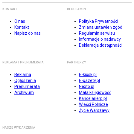
KONTAKT
REGULAMIN
O nas
Polityka Prywatności
Kontakt
Zmiana ustawień zgód
Napisz do nas
Regulamin serwisu
Informacje o nadawcy
Deklaracja dostępności
REKLAMA I PRENUMERATA
PARTNERZY
Reklama
E-kiosk.pl
Ogłoszenia
E-gazety.pl
Prenumerata
Nexto.pl
Archiwum
Mała księgowość
Kancelarierp.pl
Wieści Rolnicze
Życie Warszawy
NASZE WYDARZENIA