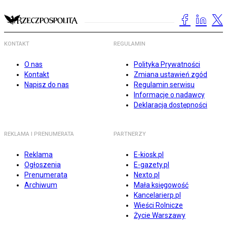
KONTAKT
REGULAMIN
O nas
Polityka Prywatności
Kontakt
Zmiana ustawień zgód
Napisz do nas
Regulamin serwisu
Informacje o nadawcy
Deklaracja dostępności
REKLAMA I PRENUMERATA
PARTNERZY
Reklama
E-kiosk.pl
Ogłoszenia
E-gazety.pl
Prenumerata
Nexto.pl
Archiwum
Mała księgowość
Kancelarierp.pl
Wieści Rolnicze
Życie Warszawy