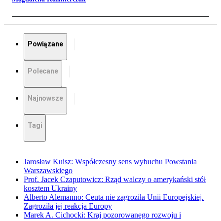
Powiązane
Polecane
Najnowsze
Tagi
Jarosław Kuisz: Współczesny sens wybuchu Powstania
Warszawskiego
Prof. Jacek Czaputowicz: Rząd walczy o amerykański stół
kosztem Ukrainy
Alberto Alemanno: Ceuta nie zagroziła Unii Europejskiej.
Zagroziła jej reakcja Europy
Marek A. Cichocki: Kraj pozorowanego rozwoju i