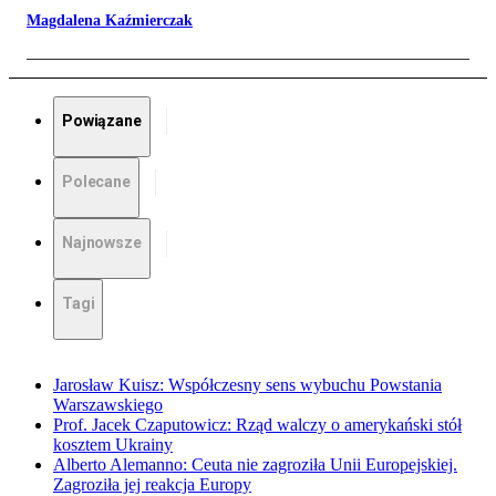
Magdalena Kaźmierczak
Powiązane
Polecane
Najnowsze
Tagi
Jarosław Kuisz: Współczesny sens wybuchu Powstania
Warszawskiego
Prof. Jacek Czaputowicz: Rząd walczy o amerykański stół
kosztem Ukrainy
Alberto Alemanno: Ceuta nie zagroziła Unii Europejskiej.
Zagroziła jej reakcja Europy