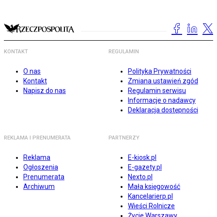
KONTAKT
REGULAMIN
O nas
Polityka Prywatności
Kontakt
Zmiana ustawień zgód
Napisz do nas
Regulamin serwisu
Informacje o nadawcy
Deklaracja dostępności
REKLAMA I PRENUMERATA
PARTNERZY
Reklama
E-kiosk.pl
Ogłoszenia
E-gazety.pl
Prenumerata
Nexto.pl
Archiwum
Mała księgowość
Kancelarierp.pl
Wieści Rolnicze
Życie Warszawy