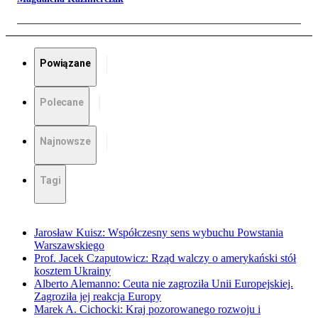
Powiązane
Polecane
Najnowsze
Tagi
Jarosław Kuisz: Współczesny sens wybuchu Powstania
Warszawskiego
Prof. Jacek Czaputowicz: Rząd walczy o amerykański stół
kosztem Ukrainy
Alberto Alemanno: Ceuta nie zagroziła Unii Europejskiej.
Zagroziła jej reakcja Europy
Marek A. Cichocki: Kraj pozorowanego rozwoju i