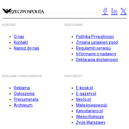
KONTAKT
REGULAMIN
O nas
Polityka Prywatności
Kontakt
Zmiana ustawień zgód
Napisz do nas
Regulamin serwisu
Informacje o nadawcy
Deklaracja dostępności
REKLAMA I PRENUMERATA
PARTNERZY
Reklama
E-kiosk.pl
Ogłoszenia
E-gazety.pl
Prenumerata
Nexto.pl
Archiwum
Mała księgowość
Kancelarierp.pl
Wieści Rolnicze
Życie Warszawy