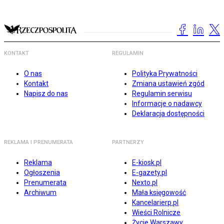
KONTAKT
REGULAMIN
O nas
Polityka Prywatności
Kontakt
Zmiana ustawień zgód
Napisz do nas
Regulamin serwisu
Informacje o nadawcy
Deklaracja dostępności
REKLAMA I PRENUMERATA
PARTNERZY
Reklama
E-kiosk.pl
Ogłoszenia
E-gazety.pl
Prenumerata
Nexto.pl
Archiwum
Mała księgowość
Kancelarierp.pl
Wieści Rolnicze
Życie Warszawy