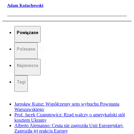
Adam Kożuchowski
Powiązane
Polecane
Najnowsze
Tagi
Jarosław Kuisz: Współczesny sens wybuchu Powstania
Warszawskiego
Prof. Jacek Czaputowicz: Rząd walczy o amerykański stół
kosztem Ukrainy
Alberto Alemanno: Ceuta nie zagroziła Unii Europejskiej.
Zagroziła jej reakcja Europy