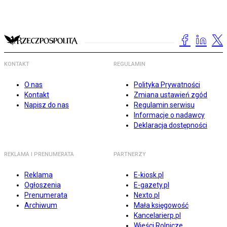
KONTAKT
REGULAMIN
O nas
Polityka Prywatności
Kontakt
Zmiana ustawień zgód
Napisz do nas
Regulamin serwisu
Informacje o nadawcy
Deklaracja dostępności
REKLAMA I PRENUMERATA
PARTNERZY
Reklama
E-kiosk.pl
Ogłoszenia
E-gazety.pl
Prenumerata
Nexto.pl
Archiwum
Mała księgowość
Kancelarierp.pl
Wieści Rolnicze