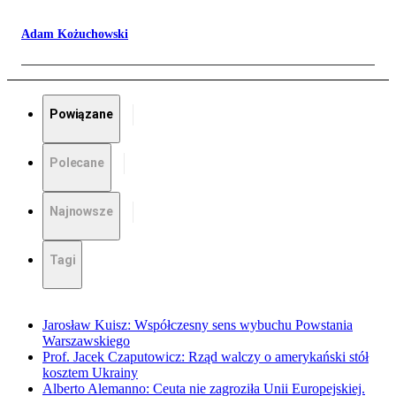
Adam Kożuchowski
Powiązane
Polecane
Najnowsze
Tagi
Jarosław Kuisz: Współczesny sens wybuchu Powstania
Warszawskiego
Prof. Jacek Czaputowicz: Rząd walczy o amerykański stół
kosztem Ukrainy
Alberto Alemanno: Ceuta nie zagroziła Unii Europejskiej.