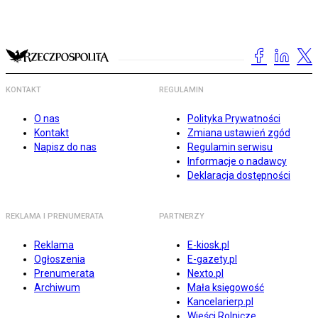
KONTAKT
REGULAMIN
O nas
Polityka Prywatności
Kontakt
Zmiana ustawień zgód
Napisz do nas
Regulamin serwisu
Informacje o nadawcy
Deklaracja dostępności
REKLAMA I PRENUMERATA
PARTNERZY
Reklama
E-kiosk.pl
Ogłoszenia
E-gazety.pl
Prenumerata
Nexto.pl
Archiwum
Mała księgowość
Kancelarierp.pl
Wieści Rolnicze