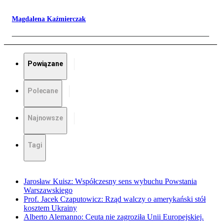
Magdalena Kaźmierczak
Powiązane
Polecane
Najnowsze
Tagi
Jarosław Kuisz: Współczesny sens wybuchu Powstania
Warszawskiego
Prof. Jacek Czaputowicz: Rząd walczy o amerykański stół
kosztem Ukrainy
Alberto Alemanno: Ceuta nie zagroziła Unii Europejskiej.