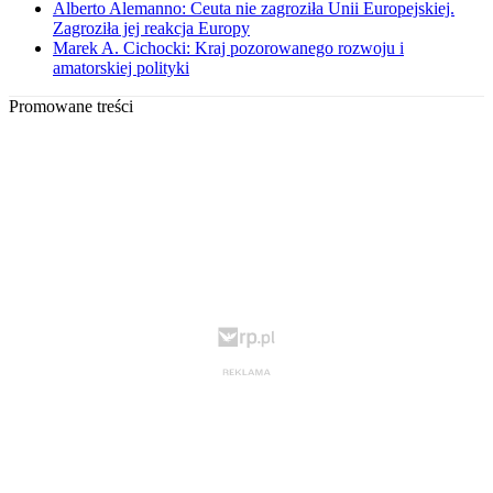
Alberto Alemanno: Ceuta nie zagroziła Unii Europejskiej.
Zagroziła jej reakcja Europy
Marek A. Cichocki: Kraj pozorowanego rozwoju i
amatorskiej polityki
Promowane treści