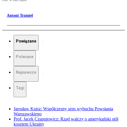
Foto: W Sieci Opinii
Antoni Trzmiel
Powiązane
Polecane
Najnowsze
Tagi
Jarosław Kuisz: Współczesny sens wybuchu Powstania
Warszawskiego
Prof. Jacek Czaputowicz: Rząd walczy o amerykański stół
kosztem Ukrainy