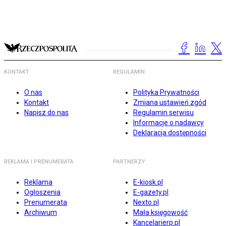
KONTAKT
REGULAMIN
O nas
Polityka Prywatności
Kontakt
Zmiana ustawień zgód
Napisz do nas
Regulamin serwisu
Informacje o nadawcy
Deklaracja dostępności
REKLAMA I PRENUMERATA
PARTNERZY
Reklama
E-kiosk.pl
Ogłoszenia
E-gazety.pl
Prenumerata
Nexto.pl
Archiwum
Mała księgowość
Kancelarierp.pl