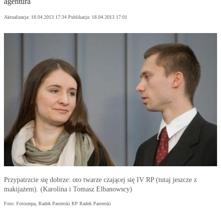
agentura
Aktualizacja:
18.04.2013 17:34
Publikacja:
18.04.2013 17:01
Przypatrzcie się dobrze: oto twarze czającej się IV RP (tutaj jeszcze z
makijażem). (Karolina i Tomasz Elbanowscy)
Foto: Fotorzepa, Radek Pasterski RP Radek Pasterski