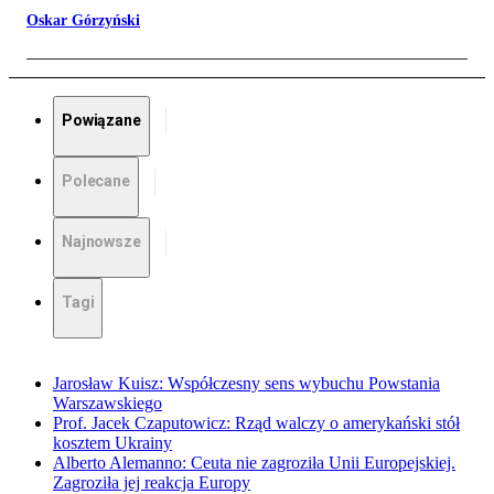
Oskar Górzyński
Powiązane
Polecane
Najnowsze
Tagi
Jarosław Kuisz: Współczesny sens wybuchu Powstania
Warszawskiego
Prof. Jacek Czaputowicz: Rząd walczy o amerykański stół
kosztem Ukrainy
Alberto Alemanno: Ceuta nie zagroziła Unii Europejskiej.
Zagroziła jej reakcja Europy