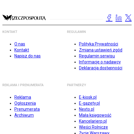
KONTAKT
REGULAMIN
O nas
Polityka Prywatności
Kontakt
Zmiana ustawień zgód
Napisz do nas
Regulamin serwisu
Informacje o nadawcy
Deklaracja dostępności
REKLAMA I PRENUMERATA
PARTNERZY
Reklama
E-kiosk.pl
Ogłoszenia
E-gazety.pl
Prenumerata
Nexto.pl
Archiwum
Mała księgowość
Kancelarierp.pl
Wieści Rolnicze
Życie Warszawy