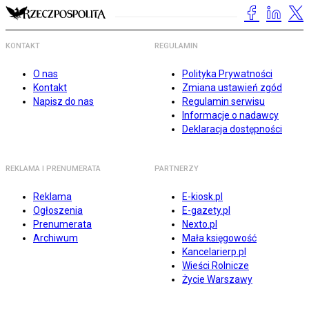
KONTAKT
REGULAMIN
O nas
Polityka Prywatności
Kontakt
Zmiana ustawień zgód
Napisz do nas
Regulamin serwisu
Informacje o nadawcy
Deklaracja dostępności
REKLAMA I PRENUMERATA
PARTNERZY
Reklama
E-kiosk.pl
Ogłoszenia
E-gazety.pl
Prenumerata
Nexto.pl
Archiwum
Mała księgowość
Kancelarierp.pl
Wieści Rolnicze
Życie Warszawy