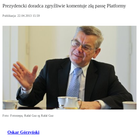
Prezydencki doradca zgryźliwie komentuje złą passę Platformy
Publikacja:
22.04.2013 15:59
Foto: Fotorzepa, Rafał Guz rg Rafał Guz
Oskar Górzyński