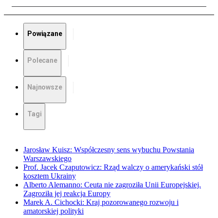
Powiązane
Polecane
Najnowsze
Tagi
Jarosław Kuisz: Współczesny sens wybuchu Powstania
Warszawskiego
Prof. Jacek Czaputowicz: Rząd walczy o amerykański stół
kosztem Ukrainy
Alberto Alemanno: Ceuta nie zagroziła Unii Europejskiej.
Zagroziła jej reakcja Europy
Marek A. Cichocki: Kraj pozorowanego rozwoju i
amatorskiej polityki