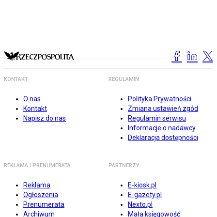
KONTAKT
REGULAMIN
O nas
Polityka Prywatności
Kontakt
Zmiana ustawień zgód
Napisz do nas
Regulamin serwisu
Informacje o nadawcy
Deklaracja dostępności
REKLAMA I PRENUMERATA
PARTNERZY
Reklama
E-kiosk.pl
Ogłoszenia
E-gazety.pl
Prenumerata
Nexto.pl
Archiwum
Mała księgowość