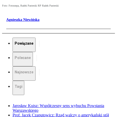
Foto: Fotorzepa, Radek Pasterski RP Radek Pasterski
Agnieszka Niewińska
Powiązane
Polecane
Najnowsze
Tagi
Jarosław Kuisz: Współczesny sens wybuchu Powstania
Warszawskiego
Prof. Jacek Czaputowicz: Rząd walczy o amerykański stół