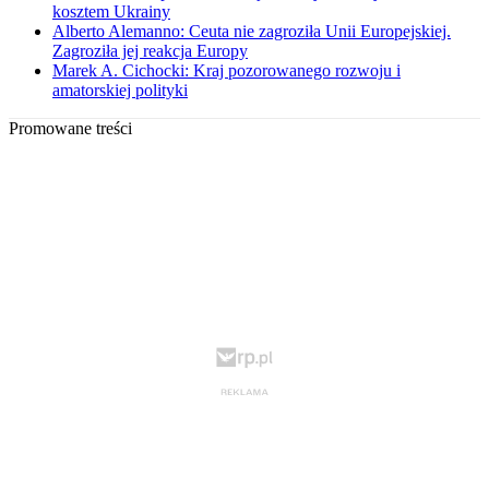
kosztem Ukrainy
Alberto Alemanno: Ceuta nie zagroziła Unii Europejskiej.
Zagroziła jej reakcja Europy
Marek A. Cichocki: Kraj pozorowanego rozwoju i
amatorskiej polityki
Promowane treści