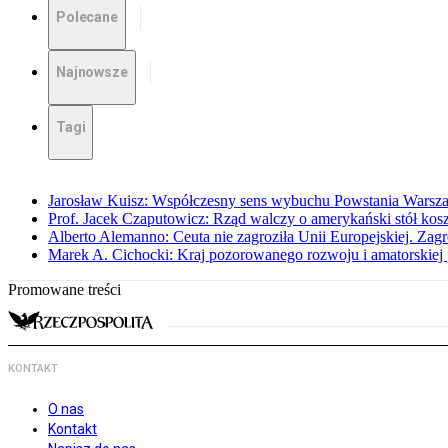
Polecane
Najnowsze
Tagi
Jarosław Kuisz: Współczesny sens wybuchu Powstania Warsz
Prof. Jacek Czaputowicz: Rząd walczy o amerykański stół kos
Alberto Alemanno: Ceuta nie zagroziła Unii Europejskiej. Zagro
Marek A. Cichocki: Kraj pozorowanego rozwoju i amatorskiej 
Promowane treści
KONTAKT
O nas
Kontakt