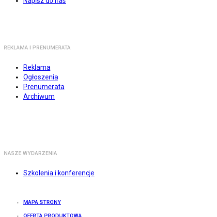
Napisz do nas
REKLAMA I PRENUMERATA
Reklama
Ogłoszenia
Prenumerata
Archiwum
NASZE WYDARZENIA
Szkolenia i konferencje
MAPA STRONY
OFERTA PRODUKTOWA