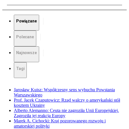
Powiązane
Polecane
Najnowsze
Tagi
Jarosław Kuisz: Współczesny sens wybuchu Powstania
Warszawskiego
Prof. Jacek Czaputowicz: Rząd walczy o amerykański stół
kosztem Ukrainy
Alberto Alemanno: Ceuta nie zagroziła Unii Europejskiej.
Zagroziła jej reakcja Europy
Marek A. Cichocki: Kraj pozorowanego rozwoju i
amatorskiej polityki