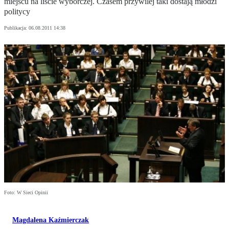
miejscu na liście wyborczej. Czasem przywilej taki dostają młodzi
politycy
Publikacja:
06.08.2011 14:38
Foto: W Sieci Opinii
Magdalena Kaźmierczak