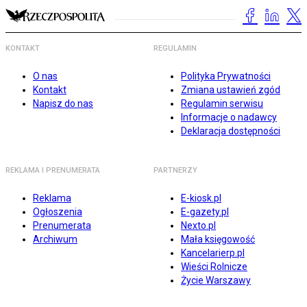
KONTAKT
REGULAMIN
O nas
Polityka Prywatności
Kontakt
Zmiana ustawień zgód
Napisz do nas
Regulamin serwisu
Informacje o nadawcy
Deklaracja dostępności
REKLAMA I PRENUMERATA
PARTNERZY
Reklama
E-kiosk.pl
Ogłoszenia
E-gazety.pl
Prenumerata
Nexto.pl
Archiwum
Mała księgowość
Kancelarierp.pl
Wieści Rolnicze
Życie Warszawy