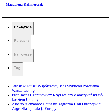
Magdalena Kaźmierczak
Powiązane
Polecane
Najnowsze
Tagi
Jarosław Kuisz: Współczesny sens wybuchu Powstania
Warszawskiego
Prof. Jacek Czaputowicz: Rząd walczy o amerykański stół
kosztem Ukrainy
Alberto Alemanno: Ceuta nie zagroziła Unii Europejskiej.
Zagroziła jej reakcja Europy