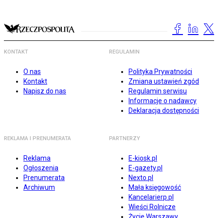
KONTAKT
REGULAMIN
O nas
Polityka Prywatności
Kontakt
Zmiana ustawień zgód
Napisz do nas
Regulamin serwisu
Informacje o nadawcy
Deklaracja dostępności
REKLAMA I PRENUMERATA
PARTNERZY
Reklama
E-kiosk.pl
Ogłoszenia
E-gazety.pl
Prenumerata
Nexto.pl
Archiwum
Mała księgowość
Kancelarierp.pl
Wieści Rolnicze
Życie Warszawy