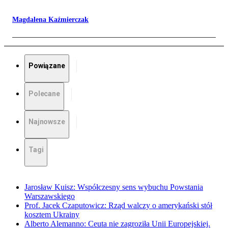
Magdalena Kaźmierczak
Powiązane
Polecane
Najnowsze
Tagi
Jarosław Kuisz: Współczesny sens wybuchu Powstania
Warszawskiego
Prof. Jacek Czaputowicz: Rząd walczy o amerykański stół
kosztem Ukrainy
Alberto Alemanno: Ceuta nie zagroziła Unii Europejskiej.