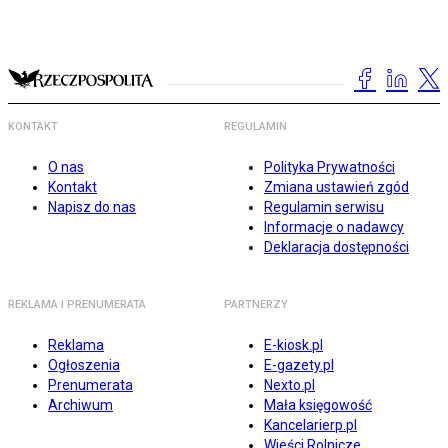
KONTAKT
REGULAMIN
O nas
Polityka Prywatności
Kontakt
Zmiana ustawień zgód
Napisz do nas
Regulamin serwisu
Informacje o nadawcy
Deklaracja dostępności
REKLAMA I PRENUMERATA
PARTNERZY
Reklama
E-kiosk.pl
Ogłoszenia
E-gazety.pl
Prenumerata
Nexto.pl
Archiwum
Mała księgowość
Kancelarierp.pl
Wieści Rolnicze