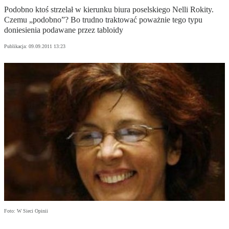
Podobno ktoś strzelał w kierunku biura poselskiego Nelli Rokity.
Czemu „podobno”? Bo trudno traktować poważnie tego typu
doniesienia podawane przez tabloidy
Publikacja:
09.09.2011 13:23
Foto: W Sieci Opinii