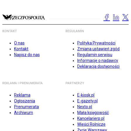
KONTAKT
REGULAMIN
O nas
Polityka Prywatności
Kontakt
Zmiana ustawień zgód
Napisz do nas
Regulamin serwisu
Informacje o nadawcy
Deklaracja dostępności
REKLAMA I PRENUMERATA
PARTNERZY
Reklama
E-kiosk.pl
Ogłoszenia
E-gazety.pl
Prenumerata
Nexto.pl
Archiwum
Mała księgowość
Kancelarierp.pl
Wieści Rolnicze
Życie Warszawy