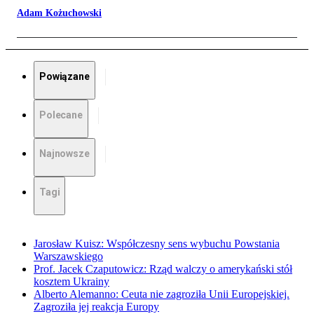
Adam Kożuchowski
Powiązane
Polecane
Najnowsze
Tagi
Jarosław Kuisz: Współczesny sens wybuchu Powstania
Warszawskiego
Prof. Jacek Czaputowicz: Rząd walczy o amerykański stół
kosztem Ukrainy
Alberto Alemanno: Ceuta nie zagroziła Unii Europejskiej.
Zagroziła jej reakcja Europy