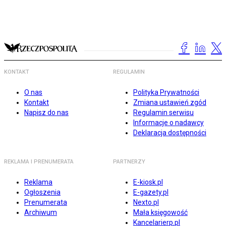
KONTAKT
REGULAMIN
O nas
Polityka Prywatności
Kontakt
Zmiana ustawień zgód
Napisz do nas
Regulamin serwisu
Informacje o nadawcy
Deklaracja dostępności
REKLAMA I PRENUMERATA
PARTNERZY
Reklama
E-kiosk.pl
Ogłoszenia
E-gazety.pl
Prenumerata
Nexto.pl
Archiwum
Mała księgowość
Kancelarierp.pl