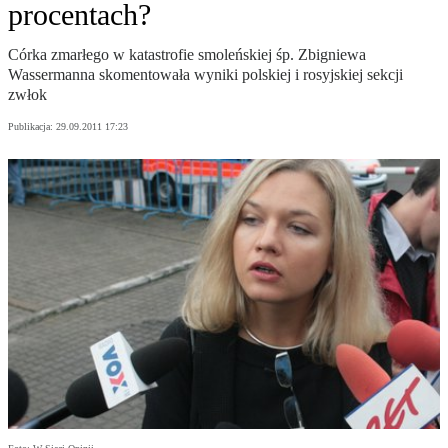
procentach?
Córka zmarłego w katastrofie smoleńskiej śp. Zbigniewa
Wassermanna skomentowała wyniki polskiej i rosyjskiej sekcji
zwłok
Publikacja:
29.09.2011 17:23