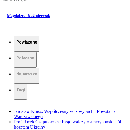
Foto: W Sieci Opinii
Magdalena Kaźmierczak
Powiązane
Polecane
Najnowsze
Tagi
Jarosław Kuisz: Współczesny sens wybuchu Powstania
Warszawskiego
Prof. Jacek Czaputowicz: Rząd walczy o amerykański stół
kosztem Ukrainy