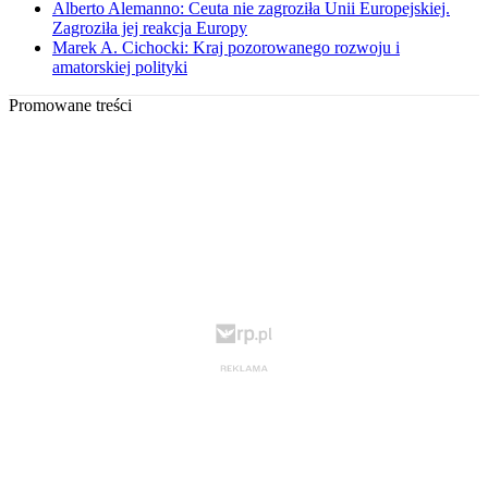
Alberto Alemanno: Ceuta nie zagroziła Unii Europejskiej.
Zagroziła jej reakcja Europy
Marek A. Cichocki: Kraj pozorowanego rozwoju i
amatorskiej polityki
Promowane treści