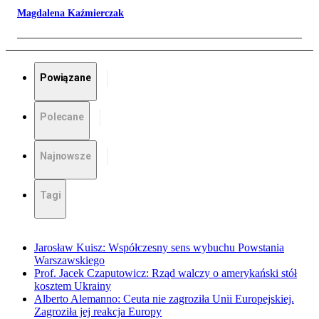
Magdalena Kaźmierczak
Powiązane
Polecane
Najnowsze
Tagi
Jarosław Kuisz: Współczesny sens wybuchu Powstania
Warszawskiego
Prof. Jacek Czaputowicz: Rząd walczy o amerykański stół
kosztem Ukrainy
Alberto Alemanno: Ceuta nie zagroziła Unii Europejskiej.
Zagroziła jej reakcja Europy