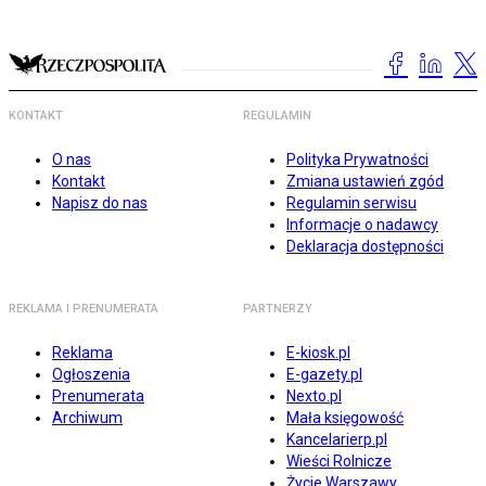
KONTAKT
REGULAMIN
O nas
Polityka Prywatności
Kontakt
Zmiana ustawień zgód
Napisz do nas
Regulamin serwisu
Informacje o nadawcy
Deklaracja dostępności
REKLAMA I PRENUMERATA
PARTNERZY
Reklama
E-kiosk.pl
Ogłoszenia
E-gazety.pl
Prenumerata
Nexto.pl
Archiwum
Mała księgowość
Kancelarierp.pl
Wieści Rolnicze
Życie Warszawy