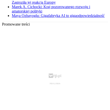
Zagroziła jej reakcja Europy
Marek A. Cichocki: Kraj pozorowanego rozwoju i
amatorskiej polityki
Maya Ozbayoglu: Gigafabryka AI to gigaodpowiedzialność
Promowane treści