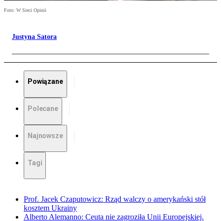
Foto: W Sieci Opinii
Justyna Satora
Powiązane
Polecane
Najnowsze
Tagi
Prof. Jacek Czaputowicz: Rząd walczy o amerykański stół
kosztem Ukrainy
Alberto Alemanno: Ceuta nie zagroziła Unii Europejskiej.