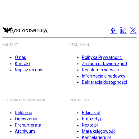
KONTAKT
REGULAMIN
O nas
Polityka Prywatności
Kontakt
Zmiana ustawień zgód
Napisz do nas
Regulamin serwisu
Informacje o nadawcy
Deklaracja dostępności
REKLAMA I PRENUMERATA
PARTNERZY
Reklama
E-kiosk.pl
Ogłoszenia
E-gazety.pl
Prenumerata
Nexto.pl
Archiwum
Mała księgowość
Kancelarierp.pl