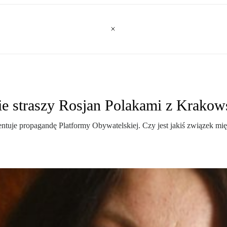
ie straszy Rosjan Polakami z Krakow
tuje propagandę Platformy Obywatelskiej. Czy jest jakiś związek międ