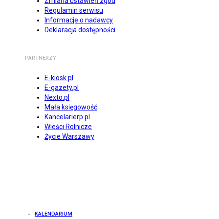
Zmiana ustawień zgód
Regulamin serwisu
Informacje o nadawcy
Deklaracja dostępności
PARTNERZY
E-kiosk.pl
E-gazety.pl
Nexto.pl
Mała księgowość
Kancelarierp.pl
Wieści Rolnicze
Życie Warszawy
KALENDARIUM