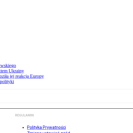
awskiego
ztem Ukrainy
ziła jej reakcja Europy
polityki
REGULAMIN
Polityka Prywatności