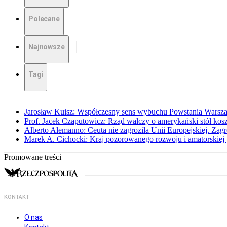
Polecane
Najnowsze
Tagi
Jarosław Kuisz: Współczesny sens wybuchu Powstania Warsz
Prof. Jacek Czaputowicz: Rząd walczy o amerykański stół kos
Alberto Alemanno: Ceuta nie zagroziła Unii Europejskiej. Zagro
Marek A. Cichocki: Kraj pozorowanego rozwoju i amatorskiej 
Promowane treści
KONTAKT
O nas