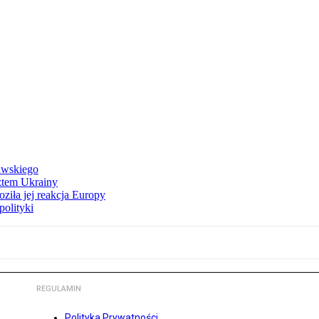
awskiego
ztem Ukrainy
ziła jej reakcja Europy
polityki
REGULAMIN
Polityka Prywatności