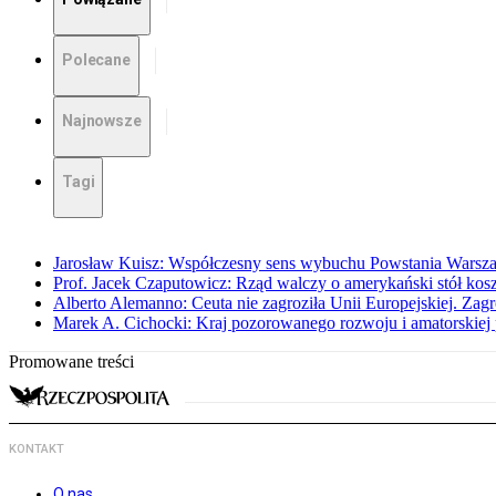
Polecane
Najnowsze
Tagi
Jarosław Kuisz: Współczesny sens wybuchu Powstania Warsz
Prof. Jacek Czaputowicz: Rząd walczy o amerykański stół kos
Alberto Alemanno: Ceuta nie zagroziła Unii Europejskiej. Zagro
Marek A. Cichocki: Kraj pozorowanego rozwoju i amatorskiej 
Promowane treści
KONTAKT
O nas