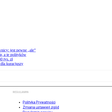
nicy: jest pewne „ale”
, a te polityków
 tys. zł
 dla kuracjuszy
REGULAMIN
Polityka Prywatności
Zmiana ustawień zgód