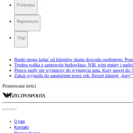
Polecane
Najnowsze
Tagi
Banki mogą żądać od klientów skanu dowodu osobistego. Praw
Trudna walka z samowolą budowlaną. NIK wini gminy i nadzór
Prawo jazdy nie wystarczy do wynajęcia auta. Kary nawet do 30
Zakaz wyjazdu do sanatorium przez rok. Resort planuje „kary”
Promowane treści
KONTAKT
O nas
Kontakt