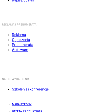
Napisz do nas
REKLAMA I PRENUMERATA
Reklama
Ogłoszenia
Prenumerata
Archiwum
NASZE WYDARZENIA
Szkolenia i konferencje
MAPA STRONY
OFERTA PRODUKTOWA