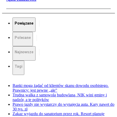
Powiązane
Polecane
Najnowsze
Tagi
Banki mogą żądać od klientów skanu dowodu osobistego.
Prawnicy: jest pewne „ale”
Trudna walka z samowolą budowlaną. NIK wini gminy i
nadzór, a te polityków
Prawo jazdy nie wystarczy do wynajęcia auta. Kary nawet do
30 tys. zł
Zakaz wyjazdu do sanatorium przez rok. Resort planuje