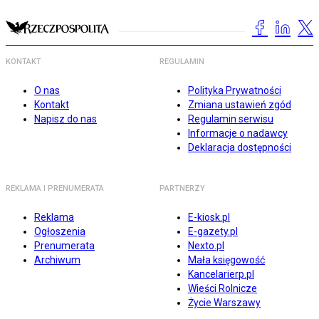
KONTAKT
REGULAMIN
O nas
Polityka Prywatności
Kontakt
Zmiana ustawień zgód
Napisz do nas
Regulamin serwisu
Informacje o nadawcy
Deklaracja dostępności
REKLAMA I PRENUMERATA
PARTNERZY
Reklama
E-kiosk.pl
Ogłoszenia
E-gazety.pl
Prenumerata
Nexto.pl
Archiwum
Mała księgowość
Kancelarierp.pl
Wieści Rolnicze
Życie Warszawy