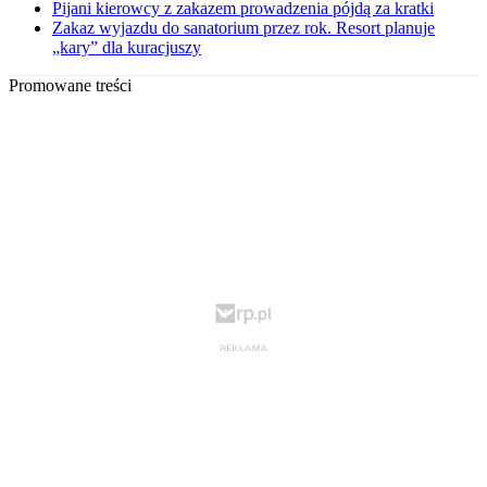
Pijani kierowcy z zakazem prowadzenia pójdą za kratki
Zakaz wyjazdu do sanatorium przez rok. Resort planuje
„kary” dla kuracjuszy
Promowane treści