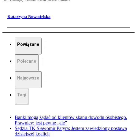
Foto: Fotorzepa, Sławomir Mielnik Sławomir Mielnik
Katarzyna Nowosielska
Powiązane
Polecane
Najnowsze
Tagi
Banki mogą żądać od klientów skanu dowodu osobistego.
Prawnicy: jest pewne „ale”
Sędzia TK Sławomir Patyra: Jestem zawiedziony postawą
dzisiejszej koalicji