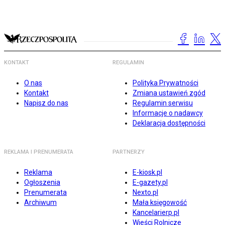
KONTAKT
REGULAMIN
O nas
Polityka Prywatności
Kontakt
Zmiana ustawień zgód
Napisz do nas
Regulamin serwisu
Informacje o nadawcy
Deklaracja dostępności
REKLAMA I PRENUMERATA
PARTNERZY
Reklama
E-kiosk.pl
Ogłoszenia
E-gazety.pl
Prenumerata
Nexto.pl
Archiwum
Mała księgowość
Kancelarierp.pl
Wieści Rolnicze