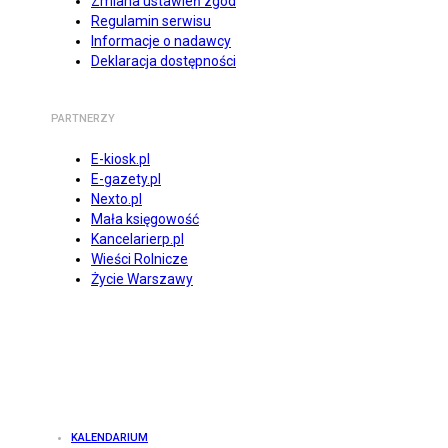
Zmiana ustawień zgód
Regulamin serwisu
Informacje o nadawcy
Deklaracja dostępności
PARTNERZY
E-kiosk.pl
E-gazety.pl
Nexto.pl
Mała księgowość
Kancelarierp.pl
Wieści Rolnicze
Życie Warszawy
KALENDARIUM