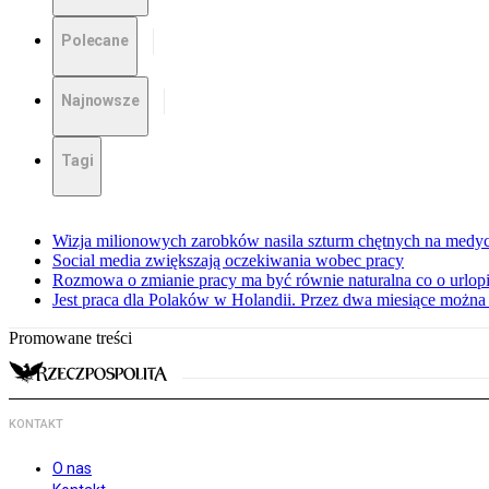
Polecane
Najnowsze
Tagi
Wizja milionowych zarobków nasila szturm chętnych na medy
Social media zwiększają oczekiwania wobec pracy
Rozmowa o zmianie pracy ma być równie naturalna co o urlop
Jest praca dla Polaków w Holandii. Przez dwa miesiące można 
Promowane treści
KONTAKT
O nas