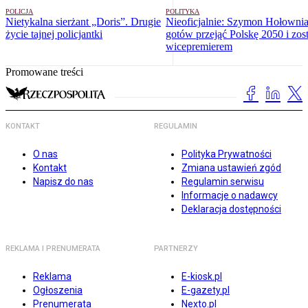
POLICJA
POLITYKA
Nietykalna sierżant „Doris”. Drugie
Nieoficjalnie: Szymon Hołowni
życie tajnej policjantki
gotów przejąć Polskę 2050 i zos
wicepremierem
Promowane treści
KONTAKT
REGULAMIN
O nas
Polityka Prywatności
Kontakt
Zmiana ustawień zgód
Napisz do nas
Regulamin serwisu
Informacje o nadawcy
Deklaracja dostępności
REKLAMA I PRENUMERATA
PARTNERZY
Reklama
E-kiosk.pl
Ogłoszenia
E-gazety.pl
Prenumerata
Nexto.pl