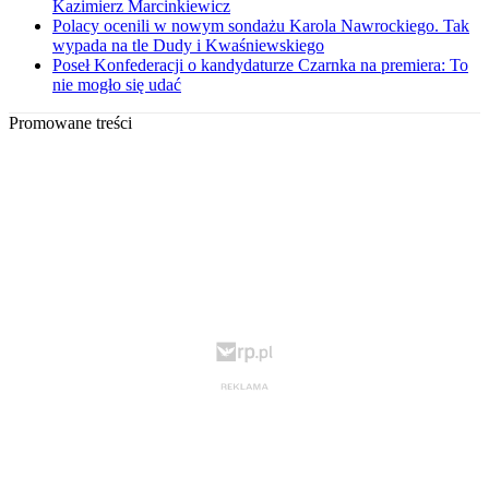
Kazimierz Marcinkiewicz
Polacy ocenili w nowym sondażu Karola Nawrockiego. Tak
wypada na tle Dudy i Kwaśniewskiego
Poseł Konfederacji o kandydaturze Czarnka na premiera: To
nie mogło się udać
Promowane treści