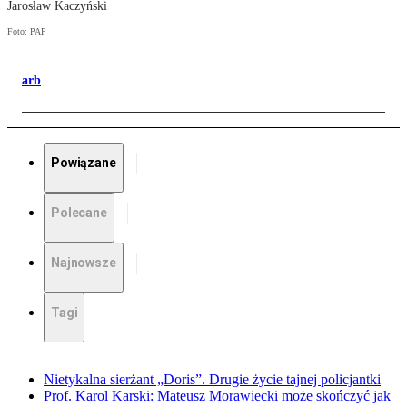
Jarosław Kaczyński
Foto: PAP
arb
Powiązane
Polecane
Najnowsze
Tagi
Nietykalna sierżant „Doris”. Drugie życie tajnej policjantki
Prof. Karol Karski: Mateusz Morawiecki może skończyć jak