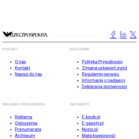
KONTAKT
REGULAMIN
O nas
Polityka Prywatności
Kontakt
Zmiana ustawień zgód
Napisz do nas
Regulamin serwisu
Informacje o nadawcy
Deklaracja dostępności
REKLAMA I PRENUMERATA
PARTNERZY
Reklama
E-kiosk.pl
Ogłoszenia
E-gazety.pl
Prenumerata
Nexto.pl
Archiwum
Mała księgowość