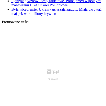
Pjongjang wznowił testy rakietowe. Próba przed wspólnymi
manewrami USA i Korei Południowej
Była wicepremier Ukrainy usłyszała zarzuty. Miała ukrywać
majątek wart miliony hrywien
Promowane treści