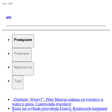
Foto: AFP
arb
Powiązane
Polecane
Najnowsze
Tagi
„Dziękuję, Węgry!”. Péter Magyar ogłasza zwycięstwo w
walce z suszą. I zapowiada rewolucję
Rosja już wybrała prezydenta Francji. Rozpoczęła kampanię