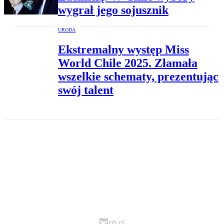
wygrał jego sojusznik
URODA
Ekstremalny występ Miss
World Chile 2025. Złamała
wszelkie schematy, prezentując
swój talent