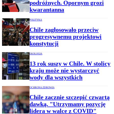
podróżnych. Opornym grozi
kwarantanna
POLITYKA
Chile zagłosowało przeciw
progresywnemu projektowi
konstytucji
EKOLOGIA
13 rok suszy w Chile. W stolicy
kraju może nie wystarczyć
wody dla wszystkich
OCHRONA ZDROWIA
Chile zacznie szczepić czwartą
dawką. "Utrzymamy pozycję
lidera w walce z COVID"