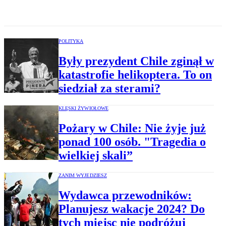
POLITYKA
Były prezydent Chile zginął w
katastrofie helikoptera. To on
siedział za sterami?
KLĘSKI ŻYWIOŁOWE
Pożary w Chile: Nie żyje już
ponad 100 osób. "Tragedia o
wielkiej skali”
ZANIM WYJEDZIESZ
Wydawca przewodników:
Planujesz wakacje 2024? Do
tych miejsc nie podróżuj