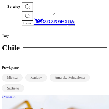
Serwisy
Tag:
Chile
Powiązane
Miejsca
Regiony
Ameryka Południowa
Santiago
ZWIERZĘTA
Jadowity pająk „przeprowadził” się do