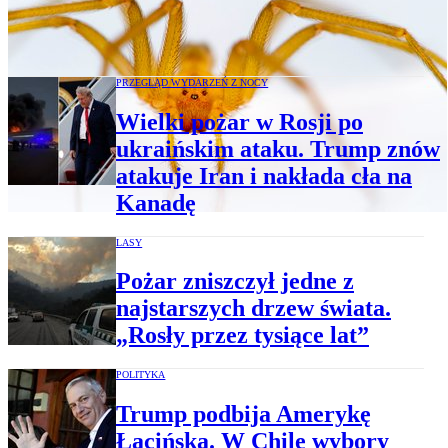
Europy. Zamieszkał w Portugalii, ale lubi
wędrować
PRZEGLĄD WYDARZEŃ Z NOCY
Wielki pożar w Rosji po
ukraińskim ataku. Trump znów
atakuje Iran i nakłada cła na
Kanadę
LASY
Pożar zniszczył jedne z
najstarszych drzew świata.
„Rosły przez tysiące lat”
POLITYKA
Trump podbija Amerykę
Łacińską. W Chile wybory