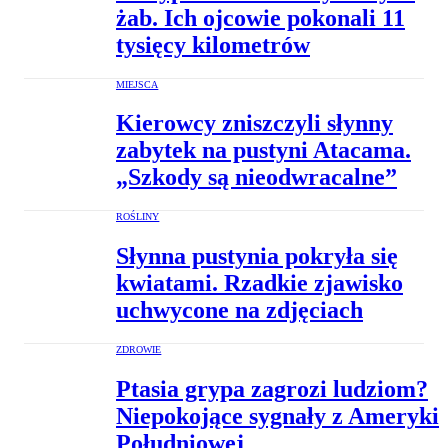
żab. Ich ojcowie pokonali 11
tysięcy kilometrów
MIEJSCA
Kierowcy zniszczyli słynny
zabytek na pustyni Atacama.
„Szkody są nieodwracalne”
ROŚLINY
Słynna pustynia pokryła się
kwiatami. Rzadkie zjawisko
uchwycone na zdjęciach
ZDROWIE
Ptasia grypa zagrozi ludziom?
Niepokojące sygnały z Ameryki
Południowej