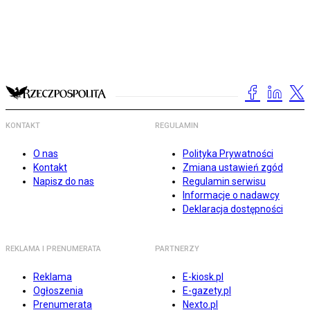
KONTAKT
REGULAMIN
O nas
Polityka Prywatności
Kontakt
Zmiana ustawień zgód
Napisz do nas
Regulamin serwisu
Informacje o nadawcy
Deklaracja dostępności
REKLAMA I PRENUMERATA
PARTNERZY
Reklama
E-kiosk.pl
Ogłoszenia
E-gazety.pl
Prenumerata
Nexto.pl