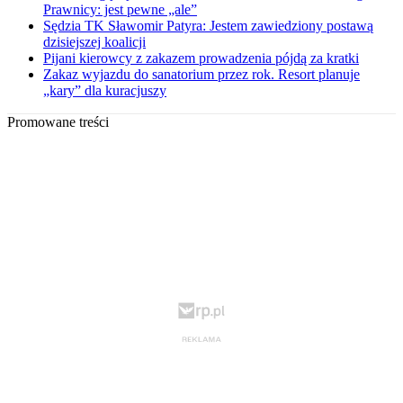
Prawnicy: jest pewne „ale”
Sędzia TK Sławomir Patyra: Jestem zawiedziony postawą
dzisiejszej koalicji
Pijani kierowcy z zakazem prowadzenia pójdą za kratki
Zakaz wyjazdu do sanatorium przez rok. Resort planuje
„kary” dla kuracjuszy
Promowane treści