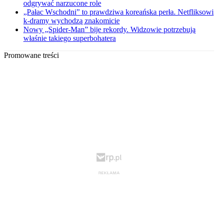
odgrywać narzucone role
„Pałac Wschodni” to prawdziwa koreańska perła. Netfliksowi
k-dramy wychodzą znakomicie
Nowy „Spider-Man” bije rekordy. Widzowie potrzebują
właśnie takiego superbohatera
Promowane treści