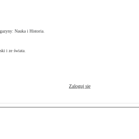
!
azyny: Nauka i Historia.
ki i ze świata.
Zaloguj się