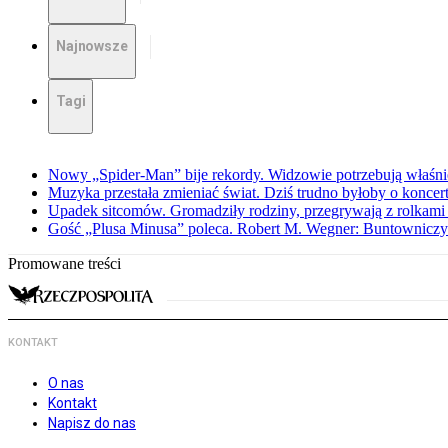
Najnowsze
Tagi
Nowy „Spider-Man” bije rekordy. Widzowie potrzebują właśnie
Muzyka przestała zmieniać świat. Dziś trudno byłoby o koncer
Upadek sitcomów. Gromadziły rodziny, przegrywają z rolkami 
Gość „Plusa Minusa” poleca. Robert M. Wegner: Buntowniczy r
Promowane treści
KONTAKT
O nas
Kontakt
Napisz do nas