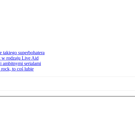
 takiego superbohatera
t w rodzaju Live Aid
i ambitnymi serialami
ock, to coś lubię